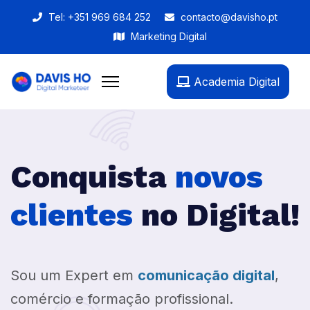
Tel: +351 969 684 252
contacto@davisho.pt
Marketing Digital
Academia Digital
Conquista
novos
clientes
no Digital!
Sou um Expert em
comunicação digital
,
comércio e formação profissional.